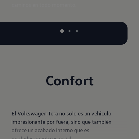
gusto 
caminos en todo momento.
Confort
El Volkswagen Tera no solo es un vehículo
impresionante por fuera, sino que también
ofrece un acabado interno que es
verdaderamente especial.