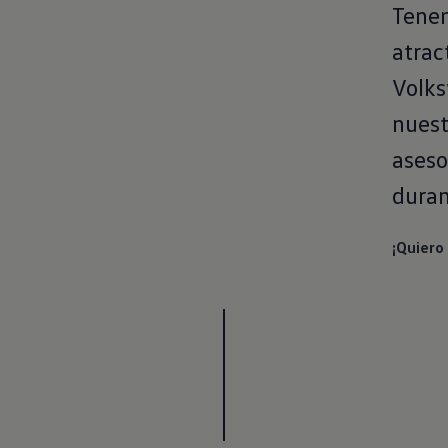
Tenem
atrac
Volk
nuest
aseso
duran
¡Quiero