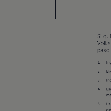
Si qu
Volks
paso 
In
Eli
In
Esc
mes
Us
cu