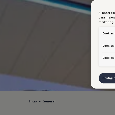
Al hacer cl
para mejora
marketing.
Cookies 
Cookies 
Cookies 
Configur
Inicio
General