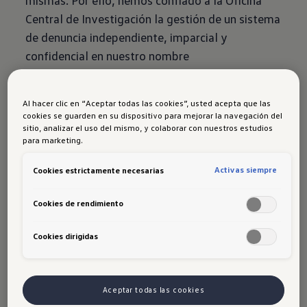
mismas. Por ello, hemos confiado a la Oficina
Central de Investigación la gestión de un sistema
de denuncia independiente, imparcial y
confidencial en nuestro nombre
Leer más
Al hacer clic en “Aceptar todas las cookies”, usted acepta que las
cookies se guarden en su dispositivo para mejorar la navegación del
sitio, analizar el uso del mismo, y colaborar con nuestros estudios
para marketing.
Grupo Volkswagen
Dudas o comentarios
Activas siempre
Cookies estrictamente necesarias
Cookies de rendimiento
¿Tiene alguna duda o comentario sobre un
producto o servicio de Porsche Colombia - marca
Cookies dirigidas
Volkswagen?
Aceptar todas las cookies