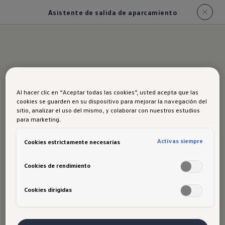
Asistente de salida de aparcamiento
Al hacer clic en “Aceptar todas las cookies”, usted acepta que las
Asistente de
cookies se guarden en su dispositivo para mejorar la navegación del
sitio, analizar el uso del mismo, y colaborar con nuestros estudios
para marketing.
salida de
Activas siempre
Cookies estrictamente necesarias
aparcamiento
Cookies de rendimiento
Cookies dirigidas
Los sensores traseros de
estacionamiento del Volkswagen Tera te