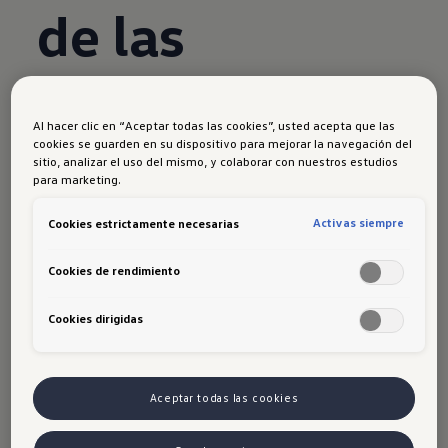
de las
emisiones
Al hacer clic en “Aceptar todas las cookies”, usted acepta que las
cookies se guarden en su dispositivo para mejorar la navegación del
La
COP27
concluyó con la consideración de un
sitio, analizar el uso del mismo, y colaborar con nuestros estudios
para marketing.
fondo para compensar los daños asociados al
cambio climático en los países más vulnerables.
Activas siempre
Cookies estrictamente necesarias
Sin embargo, esta ya era una propuesta
generada desde el Acuerdo de París.
Cookies de rendimiento
Aunque la diplomacia internacional incentive el
Cookies dirigidas
diálogo de los países sobre el cambio climático,
en la práctica son pocos los avances porque no
hay un seguimiento a propuestas ambiciosas
Aceptar todas las cookies
como las del COP27.
De igual manera, ocurre que los compromisos de