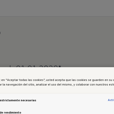
g
g
ab 01.01.2020*
ic en “Aceptar todas las cookies”, usted acepta que las cookies se guarden en su 
 NoVA erfolgt ab dem 01.01.2020 nach folgenden Kr
r la navegación del sitio, analizar el uso del mismo, y colaborar con nuestros es
zeuge bestimmt sich der Steuersatz in Prozent nach der folgend
Act
estrictamente necesarias
t (kombinierter WLTP-Wert in g/km) des Fahrzeugs wird für die
. Von diesem CO2 Wert werden 115 Gramm abgezogen. Anschließ
de rendimiento