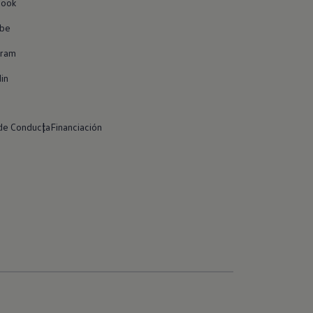
book
ube
gram
in
de Conducta
Financiación