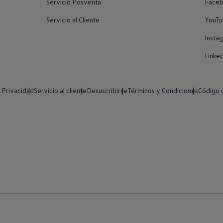
Servicio Posventa
Face
Servicio al Cliente
YouT
Insta
Linked
e Privacidad
Servicio al cliente
Desuscribirse
Términos y Condiciones
Código 