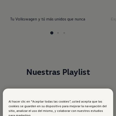
Tu Volkswagen y tú más unidos que nunca
Ex
Nuestras Playlist
Al hacer clic en “Aceptar todas las cookies”, usted acepta que las
cookies se guarden en su dispositivo para mejorar la navegación del
Playlist
Volkswagen
sitio, analizar el uso del mismo, y colaborar con nuestros estudios
para marketing.