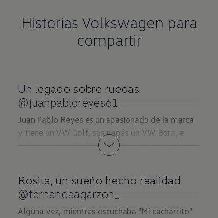
Historias Volkswagen para
compartir
Un legado sobre ruedas
@juanpabloreyes61
Juan Pablo Reyes es un apasionado de la marca
y tiene un VW Golf, sus papás un VW Bora, e
incluso viajó a Wolfsburg Alemania para conocer
la planta principal de VW.
En esta foto tomada en Guatavita lo vemos
Rosita, un sueño hecho realidad
junto a su Volkswagen Super Beetle 1972 y
@fernandaagarzon_
junto a la replica 1:4 (a control remoto) que es
Alguna vez, mientras escuchaba "Mi cacharrito"
de JOEY, su perrito (los que estuvieron en la