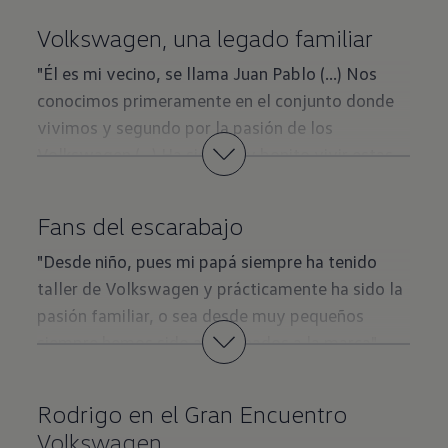
vochitos que pasan en los momentos más
familia por muchos años"
Volkswagen, una legado familiar
inesperados por las calles de Bogotá, cada uno
Ver entrevista completa
único, cada uno adoptando la personalidad de su
"Él es mi vecino, se llama Juan Pablo (...) Nos
dueño, adquiriendo esencia propia.
conocimos primeramente en el conjunto donde
vivimos y segundo por la pasión de los
Volkswagen (...) Ha sido muy bonito vivir estas
experiencias con los carros y compartir acá en
familia y pues muy contentos"
Fans del escarabajo
Ver entrevista completa
"Desde niño, pues mi papá siempre ha tenido
taller de Volkswagen y prácticamente ha sido la
pasión familiar, o sea desde muy pequeños
siempre hemos sido apasionados a la marca"
Ver entrevista completa
Rodrigo en el Gran Encuentro
Volkswagen