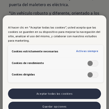
puerta del maletero es eléctrica.
"Un vehículo robusto y diferente, orientado a los
clientes que tienen preferencia por la capacidad,
la amplitud y la concepción de grandeza.
Al hacer clic en “Aceptar todas las cookies”, usted acepta que las
cookies se guarden en su dispositivo para mejorar la navegación del
Teramont está pensada para las familias
",
sitio, analizar el uso del mismo, y colaborar con nuestros estudios
afirmó Sergio Ramírez, gerente de marca
para marketing.
Volkswagen para Colombia.
Activas siempre
Cookies estrictamente necesarias
Una SUV con
Cookies de rendimiento
gran potencia
Cookies dirigidas
Cuenta con motor V6 de 3.6 litros, 276 caballos
Aceptar todas las cookies
de potencia, 360Nm de torque y tracción total
4motion. Su caja es automática de 8 velocidades
Guardar opciones