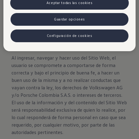
familia.
Aceptar todas las cookies
Guardar opciones
Configuración de cookies
Disclaimer de Volkswagen
Al ingresar, navegar y hacer uso del Sitio Web, el
usuario se compromete a comportarse de forma
correcta y bajo el principio de buena fe, a hacer un
buen uso de la misma y a no realizar conductas que
vayan contra la ley, los derechos de Volkswagen AG
y/o Porsche Colombia S.A.S. o intereses de terceros.
El uso de la información y del contenido del Sitio Web
será responsabilidad exclusiva de quien lo realice, por
lo cual responderá de forma personal en caso que sea
requerido, por cualquier motivo, por parte de las
autoridades pertinentes.