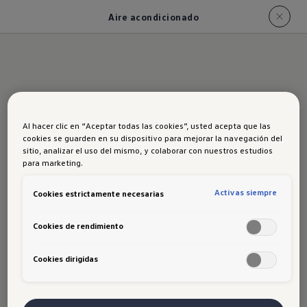
Aire acondicionado
Al hacer clic en “Aceptar todas las cookies”, usted acepta que las
Clima a tu
cookies se guarden en su dispositivo para mejorar la navegación del
sitio, analizar el uso del mismo, y colaborar con nuestros estudios
para marketing.
Medida
Activas siempre
Cookies estrictamente necesarias
Cookies de rendimiento
Controla el clima en el Nuevo
Tiguan 2025 desde su pantalla táctil.
Cookies dirigidas
Ajusta la temperatura para crear un
entorno ideal para cada miembro de tu