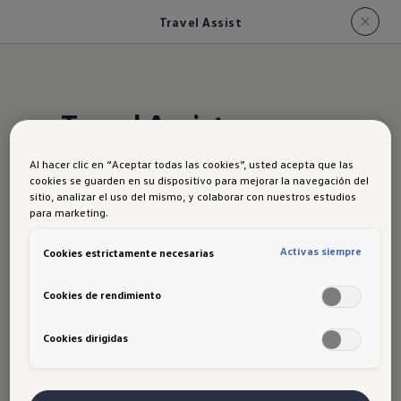
Travel Assist
Travel Assist
Al hacer clic en “Aceptar todas las cookies”, usted acepta que las
El asistente de mantenimiento de carril
cookies se guarden en su dispositivo para mejorar la navegación del
sitio, analizar el uso del mismo, y colaborar con nuestros estudios
te permite conducir de manera más
para marketing.
segura y relajada. El vehículo se
mantiene en el carril, ajusta la velocidad
Activas siempre
Cookies estrictamente necesarias
sin tener que pisar el acelerador y
Cookies de rendimiento
mantiene una distancia segura con el
vehículo de adelante.
Cookies dirigidas
¡Tecnología avanzada para una
conducción más cómoda