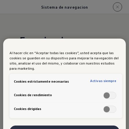
Sistema de navegacion
Experiencia
Inmersiva: La mejor
Al hacer clic en “Aceptar todas las cookies”, usted acepta que las
compañía al volante
cookies se guarden en su dispositivo para mejorar la navegación del
sitio, analizar el uso del mismo, y colaborar con nuestros estudios
para marketing.
Accede a tus funciones favoritas con la
Activas siempre
Cookies estrictamente necesarias
pantalla touch de 15" flotante.
Cookies de rendimiento
Personaliza tus vistas y disfruta de un
sonido excepcional, que te transportará
Cookies dirigidas
a un espacio único con sonido refinado y
envolvente.