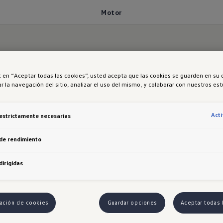
Motor
la fuerza y agilidad
ic en “Aceptar todas las cookies”, usted acepta que las cookies se guarden en su 
r la navegación del sitio, analizar el uso del mismo, y colaborar con nuestros es
Act
estrictamente necesarias
el motor 1.5 eTSI con transmisión DSG de 7 velocidad
n facilidad y eficiencia.
de rendimiento
ómetro del camino con potencia y precisión.
dirigidas
ación de cookies
Guardar opciones
Aceptar todas 