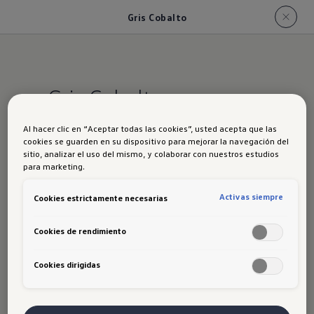
Gris Cobalto
Gris Cobalto
Al hacer clic en “Aceptar todas las cookies”, usted acepta que las
cookies se guarden en su dispositivo para mejorar la navegación del
sitio, analizar el uso del mismo, y colaborar con nuestros estudios
para marketing.
Activas siempre
Cookies estrictamente necesarias
Cookies de rendimiento
Disclaimer de Volkswagen
Cookies dirigidas
Al ingresar, navegar y hacer uso del Sitio Web, el
usuario se compromete a comportarse de forma
correcta y bajo el principio de buena fe, a hacer un