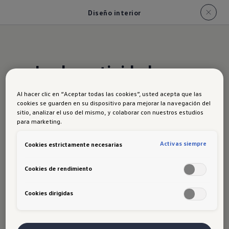
Diseño interior
La deportividad y
elegancia
Al hacer clic en “Aceptar todas las cookies”, usted acepta que las
cookies se guarden en su dispositivo para mejorar la navegación del
sitio, analizar el uso del mismo, y colaborar con nuestros estudios
para marketing.
Confort y tecnología que se nota.
Activas siempre
Cookies estrictamente necesarias
El interior del Tiguan suma una consola
central renovada con carga sin cable,
Cookies de rendimiento
control por voz y modos de conducción.
Los detalles decorativos y 30 colores de
Cookies dirigidas
luz ambiental ponen el toque final a un
espacio cómodo, intuitivo y de alta