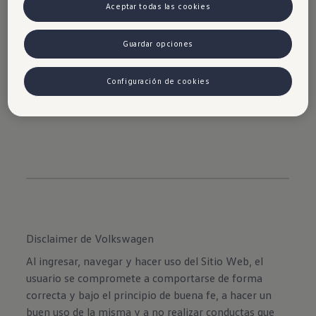
calidad.
Aceptar todas las cookies
Ofrece una experiencia única en su
Guardar opciones
interior con asientos cómodos con
función de masaje con distintos
Configuración de cookies
programas y duraciones.
Disclaimer de Volkswagen
Al ingresar, navegar y hacer uso del Sitio Web, el
usuario se compromete a comportarse de forma
correcta y bajo el principio de buena fe, a hacer un
buen uso de la misma y a no realizar conductas que