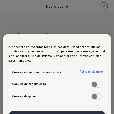
Negro ebano
Negro Ebano
Al hacer clic en “Aceptar todas las cookies”, usted acepta que las
cookies se guarden en su dispositivo para mejorar la navegación del
sitio, analizar el uso del mismo, y colaborar con nuestros estudios
para marketing.
Activas siempre
Cookies estrictamente necesarias
Cookies de rendimiento
Disclaimer de Volkswagen
Cookies dirigidas
Al ingresar, navegar y hacer uso del Sitio Web, el
usuario se compromete a comportarse de forma
correcta y bajo el principio de buena fe, a hacer un