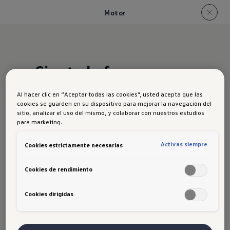
Motor
Siente la fuerza y
agilidad
Al hacer clic en “Aceptar todas las cookies”, usted acepta que las
cookies se guarden en su dispositivo para mejorar la navegación del
sitio, analizar el uso del mismo, y colaborar con nuestros estudios
Siente la magia del motor 1.5 eTSI con
para marketing.
transmisión DSG de 7 velocidades te
Activas siempre
Cookies estrictamente necesarias
lleva a cualquier lugar con facilidad y
eficiencia.
Cookies de rendimiento
Disfruta cada kilómetro del camino con
Cookies dirigidas
potencia y precisión.