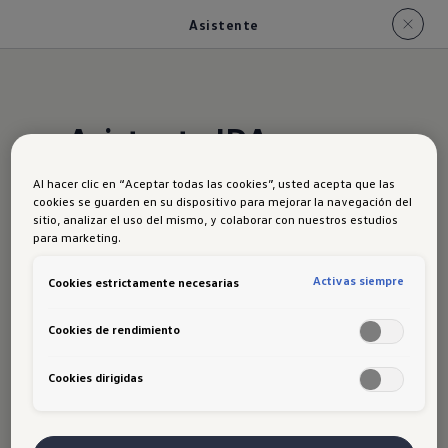
Asistente
Asistente IDA
Al hacer clic en “Aceptar todas las cookies”, usted acepta que las
Con tu nueva asistente IDA, puedes
cookies se guarden en su dispositivo para mejorar la navegación del
sitio, analizar el uso del mismo, y colaborar con nuestros estudios
activar los asientos calefactables,
para marketing.
cambia la radio o modifica la ruta del
navegador solo con pedirlo.
Activas siempre
Cookies estrictamente necesarias
Cookies de rendimiento
Cookies dirigidas