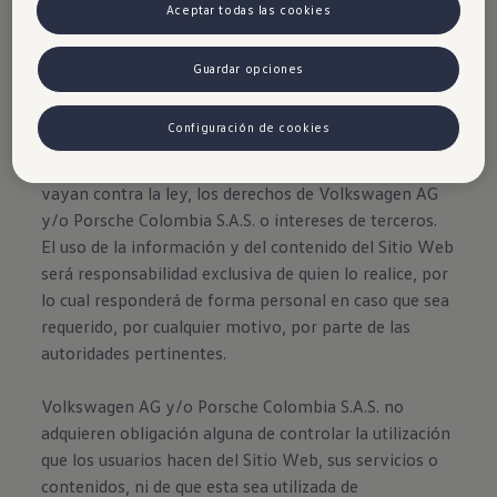
Aceptar todas las cookies
Disclaimer de Volkswagen
Guardar opciones
Al ingresar, navegar y hacer uso del Sitio Web, el
usuario se compromete a comportarse de forma
Configuración de cookies
correcta y bajo el principio de buena fe, a hacer un
buen uso de la misma y a no realizar conductas que
vayan contra la ley, los derechos de Volkswagen AG
y/o Porsche Colombia S.A.S. o intereses de terceros.
El uso de la información y del contenido del Sitio Web
será responsabilidad exclusiva de quien lo realice, por
lo cual responderá de forma personal en caso que sea
requerido, por cualquier motivo, por parte de las
autoridades pertinentes.
Volkswagen AG y/o Porsche Colombia S.A.S. no
adquieren obligación alguna de controlar la utilización
que los usuarios hacen del Sitio Web, sus servicios o
contenidos, ni de que esta sea utilizada de