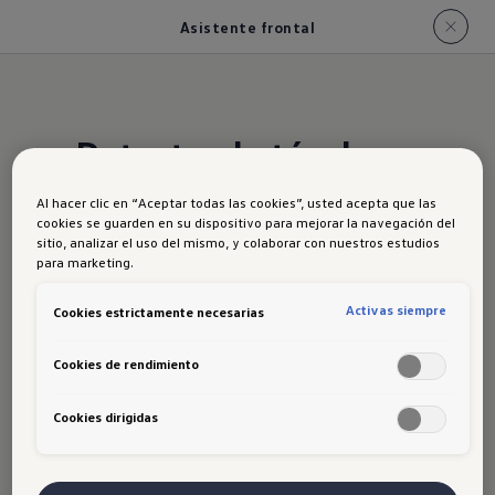
Asistente frontal
Detecta obstáculos y
frena en caso de
Al hacer clic en “Aceptar todas las cookies”, usted acepta que las
peligro
cookies se guarden en su dispositivo para mejorar la navegación del
sitio, analizar el uso del mismo, y colaborar con nuestros estudios
para marketing.
Gracias a esta tecnología,
Activas siempre
Cookies estrictamente necesarias
tu Tiguan detectará cualquier obstáculo
que aparezca de forma imprevista
Cookies de rendimiento
frente a ti. Incluso puede frenar de
Cookies dirigidas
forma automática si tú no llegas a
tiempo.