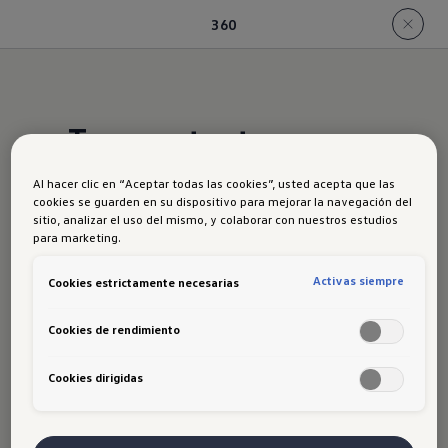
360
Te muestra tu
alrededor
Al hacer clic en “Aceptar todas las cookies”, usted acepta que las
cookies se guarden en su dispositivo para mejorar la navegación del
sitio, analizar el uso del mismo, y colaborar con nuestros estudios
El sistema de camará 360º proyecta una
para marketing.
vista superior de tu Tiguan y lo que hay
Activas siempre
Cookies estrictamente necesarias
alrededor. Facilita estacionar, salir de
lugares estrechos y evitar obstáculos
Cookies de rendimiento
bajos.
Cookies dirigidas