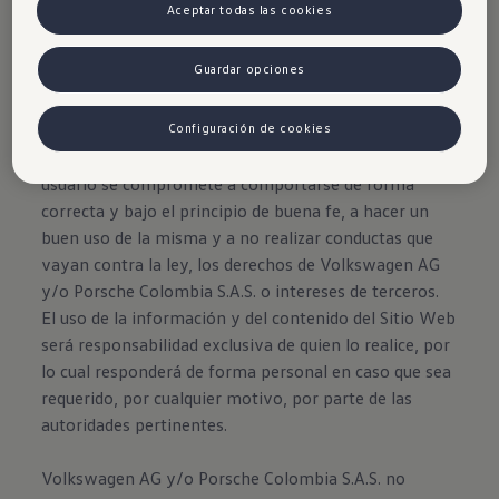
Aceptar todas las cookies
Guardar opciones
Disclaimer de Volkswagen
Configuración de cookies
Al ingresar, navegar y hacer uso del Sitio Web, el
usuario se compromete a comportarse de forma
correcta y bajo el principio de buena fe, a hacer un
buen uso de la misma y a no realizar conductas que
vayan contra la ley, los derechos de Volkswagen AG
y/o Porsche Colombia S.A.S. o intereses de terceros.
El uso de la información y del contenido del Sitio Web
será responsabilidad exclusiva de quien lo realice, por
lo cual responderá de forma personal en caso que sea
requerido, por cualquier motivo, por parte de las
autoridades pertinentes.
Volkswagen AG y/o Porsche Colombia S.A.S. no