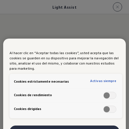
Light Assist
Iluminación
Al hacer clic en “Aceptar todas las cookies”, usted acepta que las
inteligente para una
cookies se guarden en su dispositivo para mejorar la navegación del
sitio, analizar el uso del mismo, y colaborar con nuestros estudios
conducción segura
para marketing.
Activas siempre
Cookies estrictamente necesarias
Visión clara y segura. El sistema Light
Cookies de rendimiento
Assist ajusta automáticamente la luz
para que puedas ver con claridad sin
Cookies dirigidas
deslumbrar a otros. ¡Conduce con
confianza y seguridad en todo
momento!​