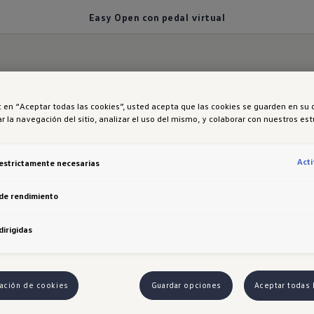
Easy Open con pedal virtual
ic en “Aceptar todas las cookies”, usted acepta que las cookies se guarden en su 
r la navegación del sitio, analizar el uso del mismo, y colaborar con nuestros es
pen con pedal virtua
Act
estrictamente necesarias
de rendimiento
paso. La apertura eléctrica de cajuela
Easy Open
co
dirigidas
olo un movimiento de pie. ¡Carga y descarga sin esfuer
ación de cookies
Guardar opciones
Aceptar todas 