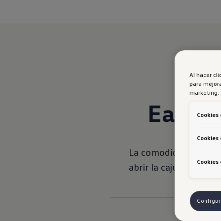
Al hacer cl
para mejora
marketing.
Easy O
Cookies 
Cookies 
La comodidad en cada 
Cookies 
abrir la cajuela con s
Configur