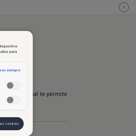
dispositivo
tudios para
l
ivas siempre
n pedal virtual te permite
zo!​
las cookies