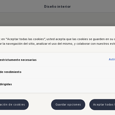
Diseño interior
ic en “Aceptar todas las cookies”, usted acepta que las cookies se guarden en su 
r la navegación del sitio, analizar el uso del mismo, y colaborar con nuestros es
 interior
Act
estrictamente necesarias
de rendimiento
d en su máxima expresión. El
Teramont
2026 ofrece
dirigidas
cción y ventilación, además de controles táctiles pa
aje. El asiento del conductor con soporte lumbar eléc
je de ensueño.
ación de cookies
Guardar opciones
Aceptar todas 