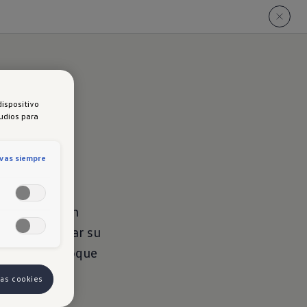
dispositivo
tudios para
ivas siempre
 asientos con
ra personalizar su
trico es el toque
las cookies