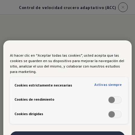
Control de velocidad crucero adaptativo (ACC)
Conduce con
Al hacer clic en “Aceptar todas las cookies”, usted acepta que las
tranquilidad
cookies se guarden en su dispositivo para mejorar la navegación del
sitio, analizar el uso del mismo, y colaborar con nuestros estudios
para marketing.
El
Control de velocidad crucero
Activas siempre
Cookies estrictamente necesarias
adaptativo (ACC)
ajusta
automáticamente la velocidad para
Cookies de rendimiento
mantener una distancia segura con
Cookies dirigidas
otros vehículos. ¡Disfruta del
camino con tranquilidad!​