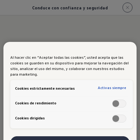
Conduce con confianza y seguridad
Conduce con
Al hacer clic en “Aceptar todas las cookies”, usted acepta que las
confianza y
cookies se guarden en su dispositivo para mejorar la navegación del
sitio, analizar el uso del mismo, y colaborar con nuestros estudios
seguridad
para marketing.
Activas siempre
Cookies estrictamente necesarias
El testigo de pérdida de presión de neumáticos
Cookies de rendimiento
te alerta sobre cualquier problema en tus
llantas, para que puedas tomar medidas
Cookies dirigidas
preventivas y conducir con confianza.​