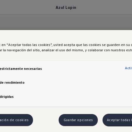
Azul Lupin
ic en “Aceptar todas las cookies”, usted acepta que las cookies se guarden en su 
r la navegación del sitio, analizar el uso del mismo, y colaborar con nuestros es
Lupin
Act
estrictamente necesarias
de rendimiento
dirigidas
ación de cookies
Guardar opciones
Aceptar todas 
 del Sitio Web, el usuario se compromete a comportarse de forma 
e la misma y a no realizar conductas que vayan contra la ley, lo