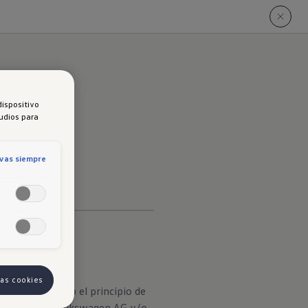
dispositivo
tudios para
ivas siempre
las cookies
correcta y bajo el principio de
s derechos de Volkswagen AG y/o