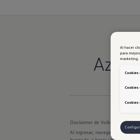
Al hacer cl
para mejora
Azul 
marketing.
Cookies 
Cookies 
Cookies 
Disclaimer de Volkswagen
Configur
Al ingresar, navegar y hacer uso
buena fe, a hacer un buen uso d