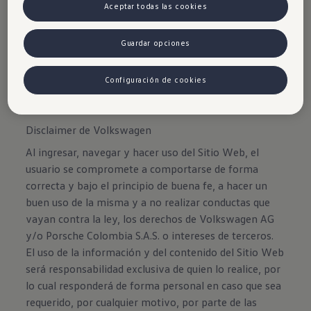
Aceptar todas las cookies
salgan o entren en espacios de
estacionamiento.
Guardar opciones
Configuración de cookies
Disclaimer de Volkswagen
Al ingresar, navegar y hacer uso del Sitio Web, el
usuario se compromete a comportarse de forma
correcta y bajo el principio de buena fe, a hacer un
buen uso de la misma y a no realizar conductas que
vayan contra la ley, los derechos de Volkswagen AG
y/o Porsche Colombia S.A.S. o intereses de terceros.
El uso de la información y del contenido del Sitio Web
será responsabilidad exclusiva de quien lo realice, por
lo cual responderá de forma personal en caso que sea
requerido, por cualquier motivo, por parte de las