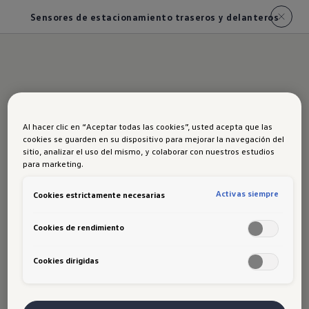
Sensores de estacionamiento traseros y delanteros
Sensores de
Al hacer clic en “Aceptar todas las cookies”, usted acepta que las
estacionamiento
cookies se guarden en su dispositivo para mejorar la navegación del
sitio, analizar el uso del mismo, y colaborar con nuestros estudios
traseros y delanteros
para marketing.
Activas siempre
Cookies estrictamente necesarias
Con los
sensores de
estacionamiento delanteros y
Cookies de rendimiento
traseros
van a poder medir cada
maniobra con precisión milimétrica
Cookies dirigidas
porque les avisará si hay vehículos,
objetos o personas cada vez que