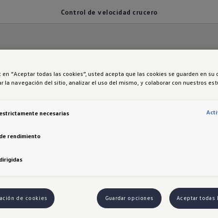
Control de velocidad crucero
ic en “Aceptar todas las cookies”, usted acepta que las cookies se guarden en su 
r la navegación del sitio, analizar el uso del mismo, y colaborar con nuestros es
 velocidad crucero adaptativo 
Act
estrictamente necesarias
idad constante y cómoda con el asistente de veloci
de rendimiento
la velocidad según las condiciones del tráfico, desa
dirigidas
nte para garantizar una conducción segura y relajad
ación de cookies
Guardar opciones
Aceptar todas 