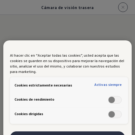
Cámara de visión trasera
Cámara de visión
Al hacer clic en “Aceptar todas las cookies”, usted acepta que las
trasera
cookies se guarden en su dispositivo para mejorar la navegación del
sitio, analizar el uso del mismo, y colaborar con nuestros estudios
para marketing.
Cada vez que activen la reversa, la
Activas siempre
Cookies estrictamente necesarias
pantalla les mostrará
qué hay
detrás
de
Nuevo Taos
con una
Cookies de rendimiento
calidad y resolución increíbles.
Cookies dirigidas