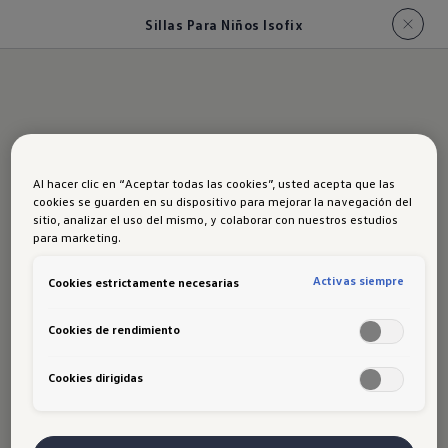
Sillas Para Niños Isofix
Al hacer clic en “Aceptar todas las cookies”, usted acepta que las
cookies se guarden en su dispositivo para mejorar la navegación del
sitio, analizar el uso del mismo, y colaborar con nuestros estudios
para marketing.
Activas siempre
Cookies estrictamente necesarias
Transporte a los niños de forma práctica y
Cookies de rendimiento
segura, con una butaca diseñada para su
Cookies dirigidas
comodidad y seguridad. Esta silla con
anclaje isofix permite transportar niños de
hasta 13 kg.