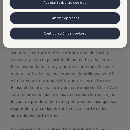
Aceptar todas las cookies
Rojo Sunset
Guardar opciones
Configuración de cookies
Disclaimer de Volkswagen
Al ingresar, navegar y hacer uso del Sitio Web, el
usuario se compromete a comportarse de forma
correcta y bajo el principio de buena fe, a hacer un
buen uso de la misma y a no realizar conductas que
vayan contra la ley, los derechos de Volkswagen AG
y/o Porsche Colombia S.A.S. o intereses de terceros.
El uso de la información y del contenido del Sitio Web
será responsabilidad exclusiva de quien lo realice, por
lo cual responderá de forma personal en caso que sea
requerido, por cualquier motivo, por parte de las
autoridades pertinentes.
Volkswagen AG y/o Porsche Colombia S.A.S. no