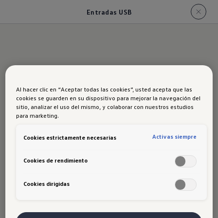
Entradas USB
Nuevas entradas
Al hacer clic en “Aceptar todas las cookies”, usted acepta que las
USB
cookies se guarden en su dispositivo para mejorar la navegación del
sitio, analizar el uso del mismo, y colaborar con nuestros estudios
para marketing.
Activas siempre
Cookies estrictamente necesarias
Al puerto USB frontal tipo “A”,
se le
Cookies de rendimiento
suman 2 puertos USB
tipo “C” en las
plazas traseras, para que todos los
Cookies dirigidas
pasajeros puedan disfrutar mantenerse
conectados.