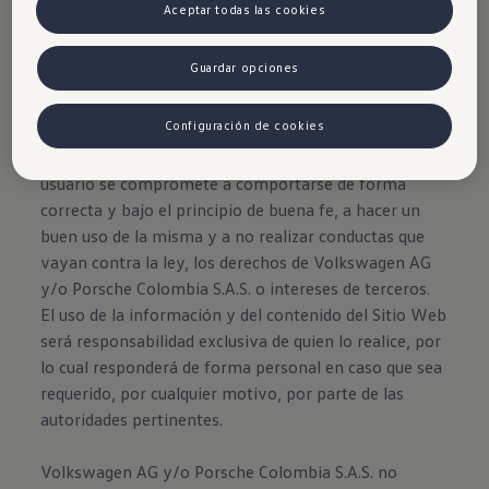
Aceptar todas las cookies
Guardar opciones
Disclaimer de Volkswagen
Configuración de cookies
Al ingresar, navegar y hacer uso del Sitio Web, el
usuario se compromete a comportarse de forma
correcta y bajo el principio de buena fe, a hacer un
buen uso de la misma y a no realizar conductas que
vayan contra la ley, los derechos de Volkswagen AG
y/o Porsche Colombia S.A.S. o intereses de terceros.
El uso de la información y del contenido del Sitio Web
será responsabilidad exclusiva de quien lo realice, por
lo cual responderá de forma personal en caso que sea
requerido, por cualquier motivo, por parte de las
autoridades pertinentes.
Volkswagen AG y/o Porsche Colombia S.A.S. no