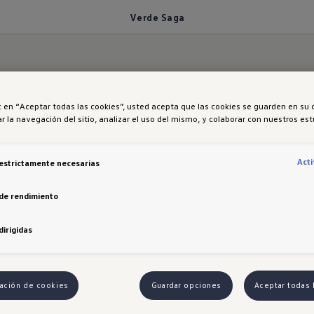
Verde Saga
ic en “Aceptar todas las cookies”, usted acepta que las cookies se guarden en su 
r la navegación del sitio, analizar el uso del mismo, y colaborar con nuestros es
 saga
Act
estrictamente necesarias
de rendimiento
dirigidas
ación de cookies
Guardar opciones
Aceptar todas 
 del Sitio Web, el usuario se compromete a comportarse de forma 
e la misma y a no realizar conductas que vayan contra la ley, lo