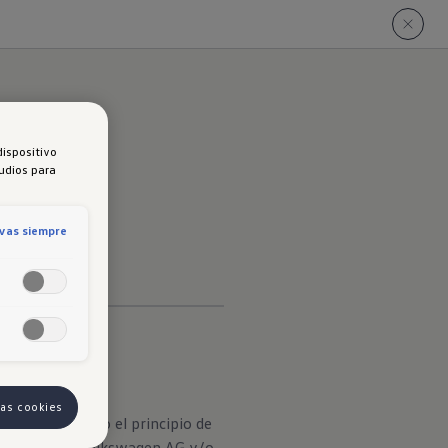
dispositivo
tudios para
ivas siempre
las cookies
correcta y bajo el principio de
s derechos de Volkswagen AG y/o