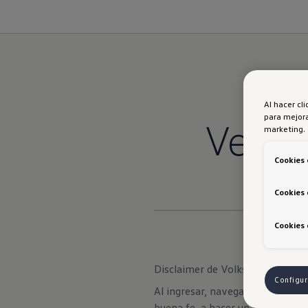
Al hacer cl
para mejora
Verde
marketing.
Cookies 
Cookies 
Cookies 
Disclaimer de Volkswagen
Configur
Al ingresar, navegar y hacer uso
buena fe, a hacer un buen uso d