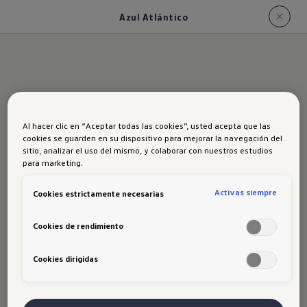
Azul Atlántico
Azul Atlántico
Al hacer clic en “Aceptar todas las cookies”, usted acepta que las
cookies se guarden en su dispositivo para mejorar la navegación del
sitio, analizar el uso del mismo, y colaborar con nuestros estudios
para marketing.
Activas siempre
Cookies estrictamente necesarias
Cookies de rendimiento
Disclaimer de Volkswagen
Al ingresar, navegar y hacer uso del Sitio Web, el
Cookies dirigidas
usuario se compromete a comportarse de forma
correcta y bajo el principio de buena fe, a hacer un
buen uso de la misma y a no realizar conductas que