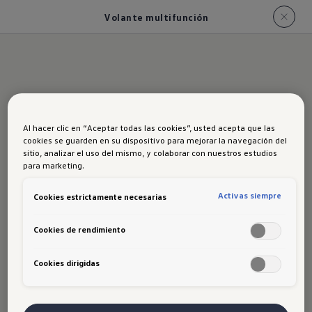
Volante multifunción
Volante multifunción
Al hacer clic en “Aceptar todas las cookies”, usted acepta que las
cookies se guarden en su dispositivo para mejorar la navegación del
sitio, analizar el uso del mismo, y colaborar con nuestros estudios
para marketing.
El volante multifunción te permite
Activas siempre
Cookies estrictamente necesarias
acceder fácilmente a todas las funciones
que necesites durante tu viaje. Además,
Cookies de rendimiento
garantiza una conducción aún más
Cookies dirigidas
deportiva cambiando de marcha
mediante
levas en el volante y su
revestimiento en cuero
. (Aplica desde