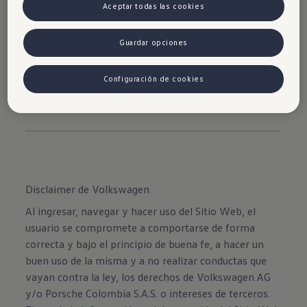
Aceptar todas las cookies
la versión Highline)
Sube el volumen o cambia de canción,
Guardar opciones
sin necesidad de quitar las manos del
volante de tu Nueva Amarok.
Configuración de cookies
Disclaimer de Volkswagen
Al ingresar, navegar y hacer uso del Sitio Web, el
usuario se compromete a comportarse de forma
correcta y bajo el principio de buena fe, a hacer un
buen uso de la misma y a no realizar conductas que
vayan contra la ley, los derechos de Volkswagen AG
y/o Porsche Colombia S.A.S. o intereses de terceros.