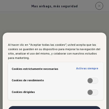
Mas airbags, más seguridad
Mas airbags, más
Al hacer clic en “Aceptar todas las cookies”, usted acepta que las
seguridad
cookies se guarden en su dispositivo para mejorar la navegación del
sitio, analizar el uso del mismo, y colaborar con nuestros estudios
para marketing.
Activas siempre
Cookies estrictamente necesarias
La nueva Amarok incrementa su nivel de
Cookies de rendimiento
seguridad incorporando airbag de cortina en
todas sus versiones. 6 airbags protegen a los
Cookies dirigidas
pasajeros del Amarok, dándole un nivel superior
de seguridad.