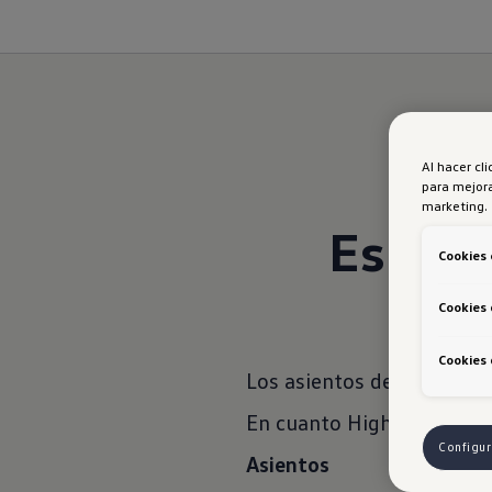
Al hacer cl
para mejora
marketing.
Espaci
Cookies 
Cookies 
Cookies 
Los asientos de la versió
En cuanto Highline y Extr
Configur
Asientos