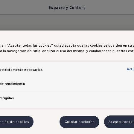
Espacio y Confort
ic en “Aceptar todas las cookies”, usted acepta que las cookies se guarden en su 
r la navegación del sitio, analizar el uso del mismo, y colaborar con nuestros es
o y Confort
Act
estrictamente necesarias
de rendimiento
dirigidas
n Comfortline son de tela con tapizado y apoyabrazos
eme, ofrecen tapizados de cuero perforado y función
ación de cookies
Guardar opciones
Aceptar todas 