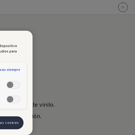
dispositivo
tudios para
ivas siempre
 delanteros de vinilo.
 de calefacción.
las cookies