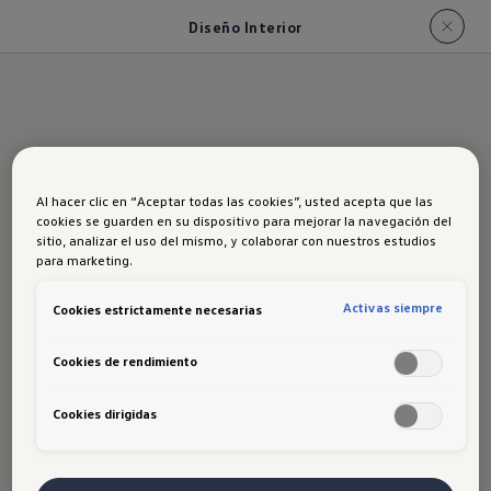
Diseño Interior
Diseño Interior
Al hacer clic en “Aceptar todas las cookies”, usted acepta que las
cookies se guarden en su dispositivo para mejorar la navegación del
sitio, analizar el uso del mismo, y colaborar con nuestros estudios
para marketing.
Asientos
Activas siempre
Cookies estrictamente necesarias
Diseño de asientos de cuero perforado,
Cookies de rendimiento
manteniendo los estándares de confort,
mediante regulación eléctrica, con función de
Cookies dirigidas
calefacción en las plazas delanteras (Aplica
desde la versión Highline).