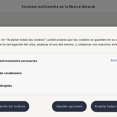
Sistema multimedia en la Nueva Amarok
ic en “Aceptar todas las cookies”, usted acepta que las cookies se guarden en su 
r la navegación del sitio, analizar el uso del mismo, y colaborar con nuestros es
a multimedia en la 
k
Act
estrictamente necesarias
de rendimiento
la Touch de 9” con A
dirigidas
ct
ación de cookies
Guardar opciones
Aceptar todas 