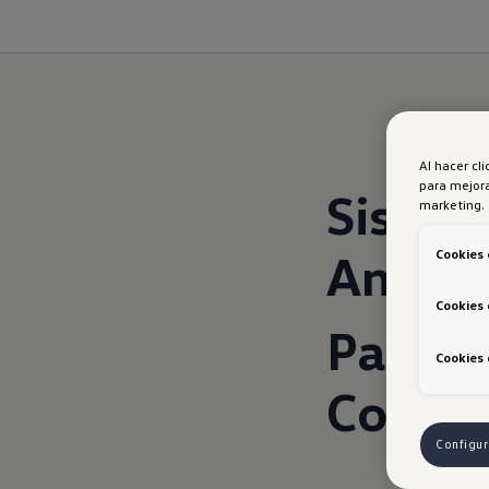
Al hacer cl
para mejora
Sistem
marketing.
Amaro
Cookies 
Cookies 
Pantal
Cookies 
Conne
Configur