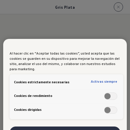
Gris Plata
Gris Plata
Al hacer clic en “Aceptar todas las cookies”, usted acepta que las
cookies se guarden en su dispositivo para mejorar la navegación del
sitio, analizar el uso del mismo, y colaborar con nuestros estudios
para marketing.
Activas siempre
Cookies estrictamente necesarias
Cookies de rendimiento
Disclaimer de Volkswagen
Al ingresar, navegar y hacer uso del Sitio Web, el
Cookies dirigidas
usuario se compromete a comportarse de forma
correcta y bajo el principio de buena fe, a hacer un
buen uso de la misma y a no realizar conductas que