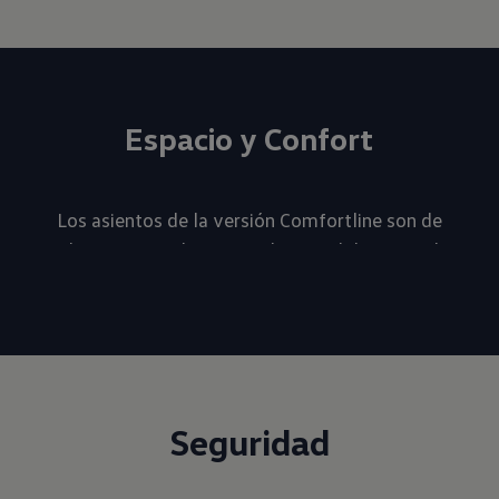
Espacio y Confort
Los asientos de la versión Comfortline son de
tela con tapizado y apoyabrazos delanteros de
vinilo.
En cuanto Highline y Extreme, ofrecen tapizados
de cuero perforado y función de calefacción.
Asientos
Encuentra en Amarok la increíble comodidad que
Seguridad
te ofrecen los asientos eléctricos y modificación
de posición lumbar, que se pueden ajustar