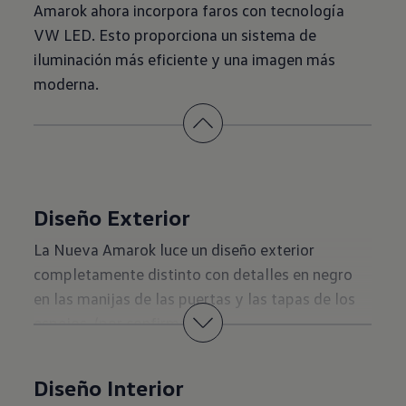
Amarok ahora incorpora faros con tecnología
VW LED. Esto proporciona un sistema de
iluminación más eficiente y una imagen más
moderna.
Diseño Exterior
La Nueva Amarok luce un diseño exterior
completamente distinto con detalles en negro
en las manijas de las puertas y las tapas de los
espejos. (por confirmar)
Volumen de carga
Diseño Interior
La Nueva Amarok se distingue con una capacidad