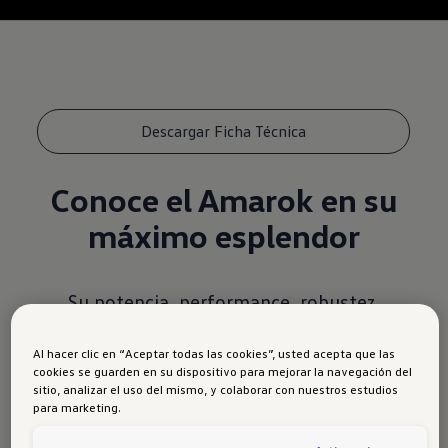
Descargar Ficha Técnica
Conoce el Amarok en su
máximo esplendor
Su potencia, performance, robustez,
confort, seguridad y beneficios posventa
Al hacer clic en “Aceptar todas las cookies”, usted acepta que las
lo convierten en la mejor pickup del
cookies se guarden en su dispositivo para mejorar la navegación del
segmento.
sitio, analizar el uso del mismo, y colaborar con nuestros estudios
para marketing.